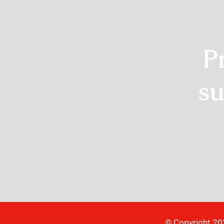
P
su
© Copyright 2