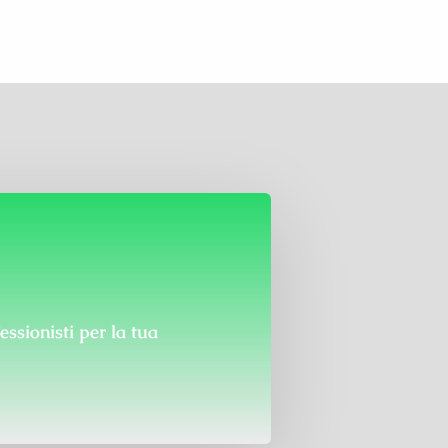
essionisti
per la tua