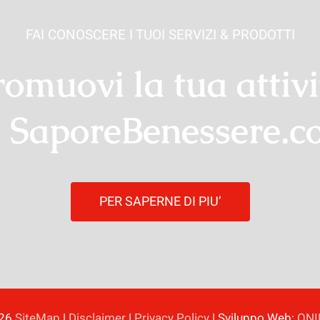
FAI CONOSCERE I TUOI SERVIZI & PRODOTTI
romuovi la tua attivi
 SaporeBenessere.
PER SAPERNE DI PIU’
026
SiteMap
|
Disclaimer
|
Privacy Policy
| Sviluppo Web:
ONI