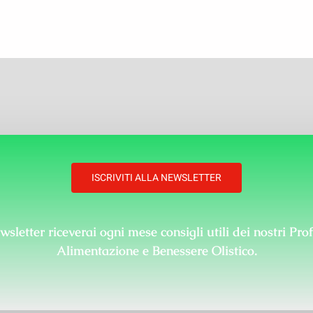
ISCRIVITI ALLA NEWSLETTER
wsletter
riceverai ogni mese
consigli
utili dei nostri
Prof
Alimentazione
e
Benessere
Olistico.